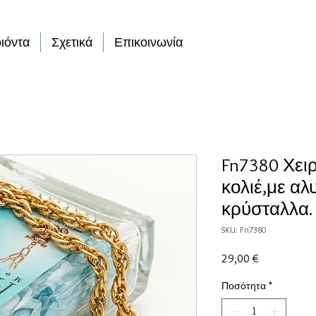
ιόντα
Σχετικά
Επικοινωνία
Fn7380 Χει
κολιέ,με αλ
κρύσταλλα.
SKU: Fn7380
Τιμή
29,00 €
Ποσότητα
*