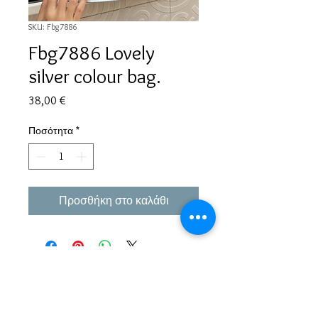
SKU: Fbg7886
Fbg7886 Lovely
silver colour bag.
Τιμή
38,00 €
Ποσότητα
*
Προσθήκη στο καλάθι
Εμπειρία πάνω από 38 χρόνια σε μπιζού και
αξεσουάρ.
Παράδοση σε όλη την Ελλάδα σε 1-3 εργάσιμες