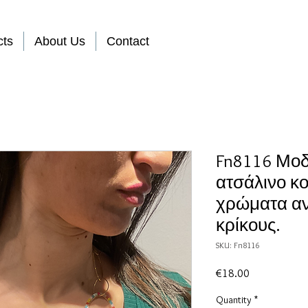
cts
About Us
Contact
Fn8116 Μοδ
ατσάλινο κ
χρώματα α
κρίκους.
SKU: Fn8116
Price
€18.00
Quantity
*