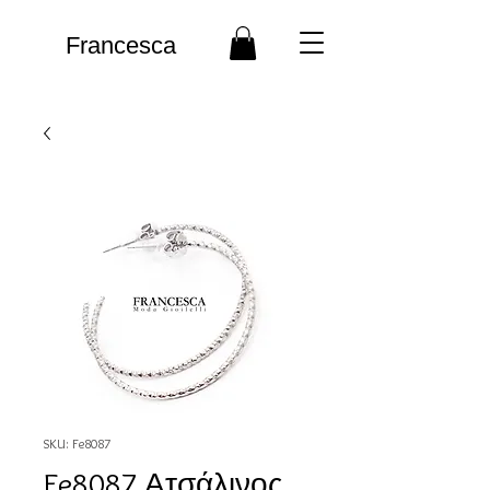
Francesca
SKU: Fe8087
Fe8087 Ατσάλινος