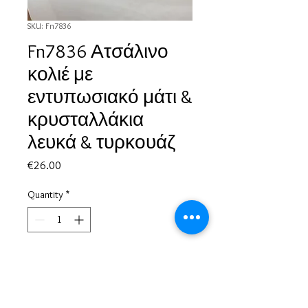
SKU: Fn7836
Fn7836 Ατσάλινο
κολιέ με
εντυπωσιακό μάτι &
κρυσταλλάκια
λευκά & τυρκουάζ
Price
€26.00
Quantity
*
Add to Cart