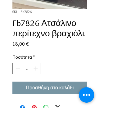
SKU: Fb7826
Fb7826 Ατσάλινο
περίτεχνο βραχιόλι.
Τιμή
18,00 €
Ποσότητα
*
Προσθήκη στο καλάθι
Εμπειρία πάνω από 38 χρόνια σε μπιζού και
αξεσουάρ.
Παράδοση σε όλη την Ελλάδα σε 1-3 εργάσιμες