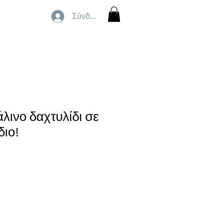
Σύνδεση
λινο δαχτυλίδι σε
διο!