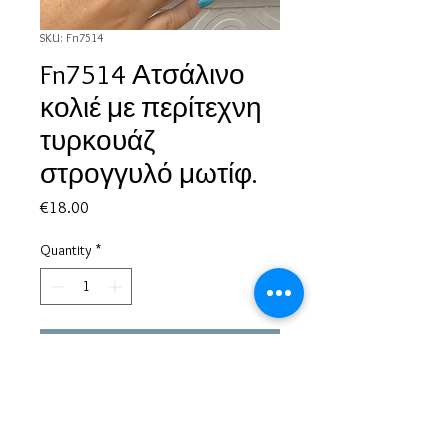
SKU: Fn7514
Fn7514 Ατσάλινο
κολιέ με περίτεχνη
τυρκουάζ
στρογγυλό μωτίφ.
Price
€18.00
Quantity
*
Add to Cart
Based in Greece, with experience of more than 30 years in great