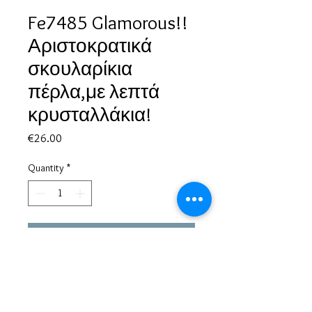
Fe7485 Glamorous!!
Αριστοκρατικά
σκουλαρίκια
πέρλα,με λεπτά
κρυσταλλάκια!
Price
€26.00
Quantity
*
Add to Cart
Based in Greece, with experience of more than 30 years in great