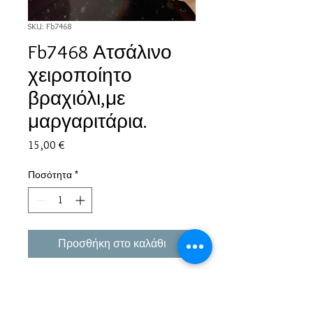
SKU: Fb7468
Fb7468 Ατσάλινο
χειροποίητο
βραχιόλι,με
μαργαριτάρια.
Τιμή
15,00 €
Ποσότητα
*
Προσθήκη στο καλάθι
Εμπειρία πάνω από 38 χρόνια σε μπιζού και