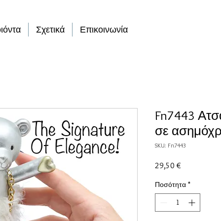
ιόντα
Σχετικά
Επικοινωνία
Fn7443 Ατσ
σε ασημόχ
SKU: Fn7443
Τιμή
29,50 €
Ποσότητα
*