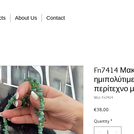
cts
About Us
Contact
Fn7414 Μακ
ημιπολύτιμε
περίτεχνο μ
SKU: Fn7414
Price
€38.00
Quantity
*