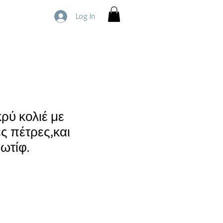
Log In
ρύ κολιέ με
ς πέτρες,και
ωτίφ.