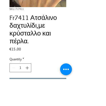
SKU: Fr7411
Fr7411 Ατσάλινο
δαχτυλίδι,με
κρύσταλλο και
πέρλα.
Price
€15.00
Quantity
*
Add to Cart
Based in Greece, with experience of more than 30 years in great