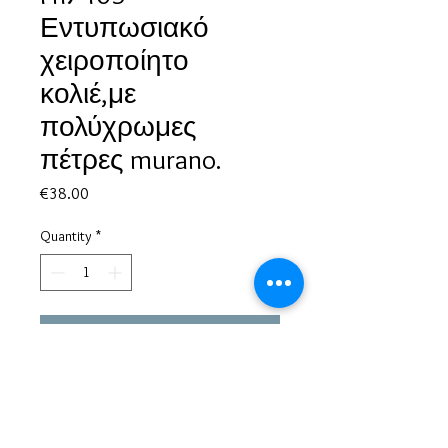
Εντυπωσιακό
χειροποίητο
κολιέ,με
πολύχρωμες
πέτρες murano.
Price
€38.00
Quantity
*
Add to Cart
Based in Greece, with experience of more than 30 years in great
bijoux designs.