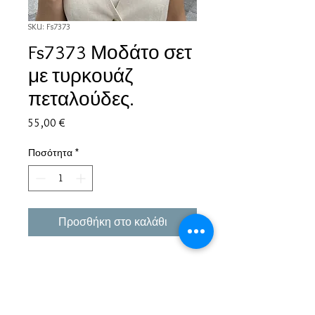
SKU: Fs7373
Fs7373 Μοδάτο σετ
με τυρκουάζ
πεταλούδες.
Τιμή
55,00 €
Ποσότητα
*
Προσθήκη στο καλάθι
Εμπειρία πάνω από 38 χρόνια σε μπιζού και
αξεσουάρ.