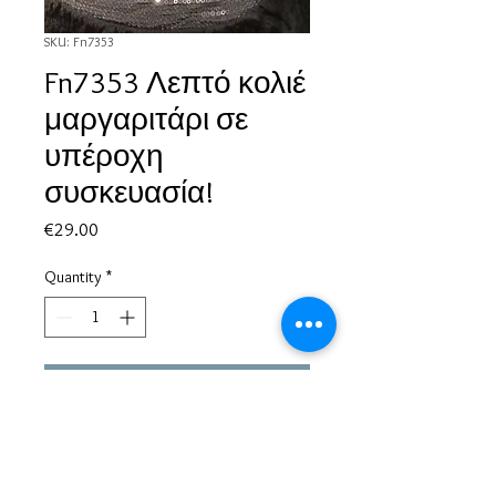
SKU: Fn7353
Fn7353 Λεπτό κολιέ
μαργαριτάρι σε
υπέροχη
συσκευασία!
Price
€29.00
Quantity
*
Add to Cart
Based in Greece, with experience of more than 30 years in great