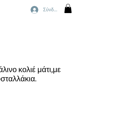
Σύνδεση
λινο κολιέ μάτι,με
υσταλλάκια.