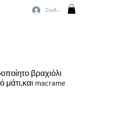
Σύνδεση
ροποίητο βραχιόλι
ό μάτι,και macrame