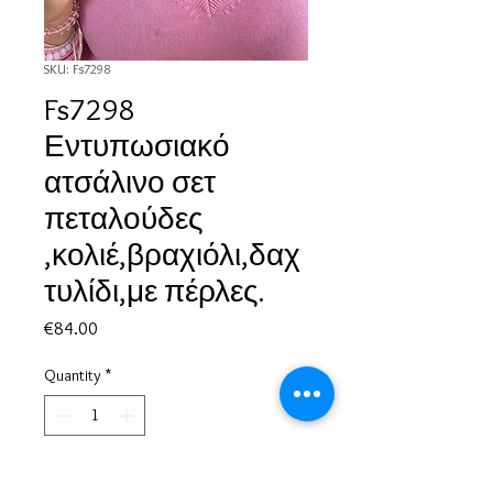
SKU: Fs7298
Fs7298
Εντυπωσιακό
ατσάλινο σετ
πεταλούδες
,κολιέ,βραχιόλι,δαχ
τυλίδι,με πέρλες.
Price
€84.00
Quantity
*
Add to Cart