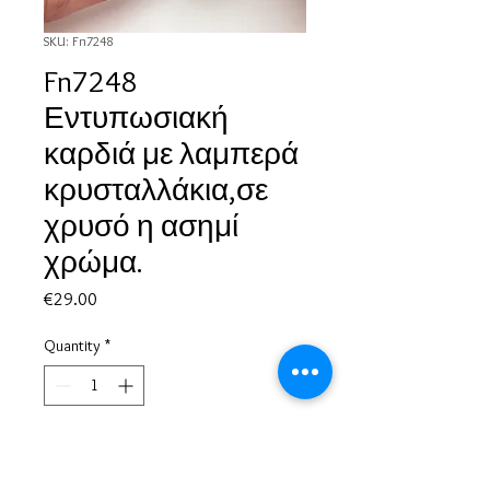
SKU: Fn7248
Fn7248
Εντυπωσιακή
καρδιά με λαμπερά
κρυσταλλάκια,σε
χρυσό η ασημί
χρώμα.
Price
€29.00
Quantity
*
Add to Cart