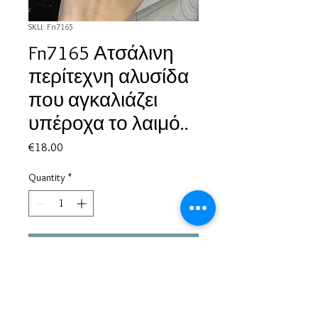
SKU: Fn7165
Fn7165 Ατσάλινη
περίτεχνη αλυσίδα
που αγκαλιάζει
υπέροχα το λαιμό..
Price
€18.00
Quantity
*
Add to Cart
Based in Greece, with experience of more than 30 years in great