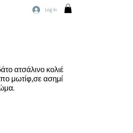
Log In
άτο ατσάλινο κολιέ
πο μωτίφ,σε ασημί
ώμα.