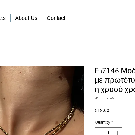
cts
About Us
Contact
Fn7146 Μοδ
με πρωτότυ
η χρυσό χρ
SKU: Fn7146
Price
€18.00
Quantity
*