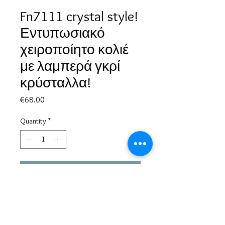
Fn7111 crystal style!
Εντυπωσιακό
χειροποίητο κολιέ
με λαμπερά γκρί
κρύσταλλα!
Price
€68.00
Quantity
*
Add to Cart
Based in Greece, with experience of more than 30 years in great