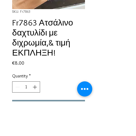
SKU: Fr7863
Fr7863 Ατσάλινο
δαχτυλίδι με
διχρωμία,& τιμή
ΕΚΠΛΗΞΗ!
Price
€8.00
Quantity
*
Add to Cart
Based in Greece, with experience of more than 30 years in great