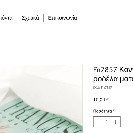
ιόντα
Σχετικά
Επικοινωνία
Fn7857 Κοντ
ροδέλα ματά
SKU: Fn7857
Τιμή
10,00 €
Ποσότητα
*