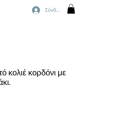
Σύνδεση
ό κολιέ κορδόνι με
κι.