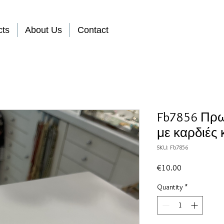
cts
About Us
Contact
Fb7856 Πρω
με καρδιές 
SKU: Fb7856
Price
€10.00
Quantity
*