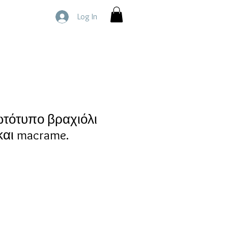
Log In
τότυπο βραχιόλι
και macrame.