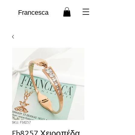
Francesca
SKU: Fb8257
Fb8257 Χειροπέδα