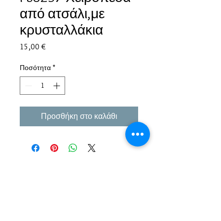
από ατσάλι,με
κρυσταλλάκια
Τιμή
15,00 €
Ποσότητα
*
Προσθήκη στο καλάθι
Εμπειρία πάνω από 38 χρόνια σε μπιζού και
αξεσουάρ.
Παράδοση σε όλη την Ελλάδα σε 1-3 εργάσιμες
μέρες αλλα και σε όλο τον κόσμο.
Πληρωμή με αντικαταβολή ή κάρτα/Paypal