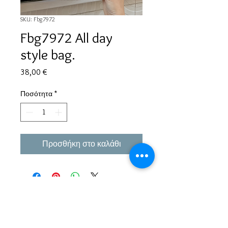
SKU: Fbg7972
Fbg7972 All day
style bag.
Τιμή
38,00 €
Ποσότητα
*
Προσθήκη στο καλάθι
Εμπειρία πάνω από 38 χρόνια σε μπιζού και
αξεσουάρ.
Παράδοση σε όλη την Ελλάδα σε 1-3 εργάσιμες