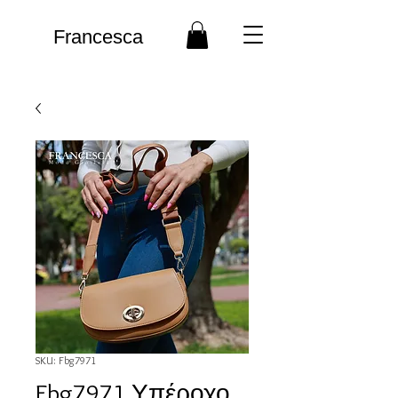
Francesca
SKU: Fbg7971
Fbg7971 Υπέροχο