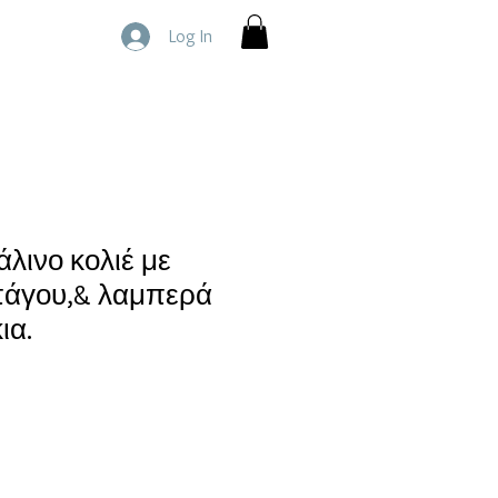
Log In
λινο κολιέ με
πάγου,& λαμπερά
ια.