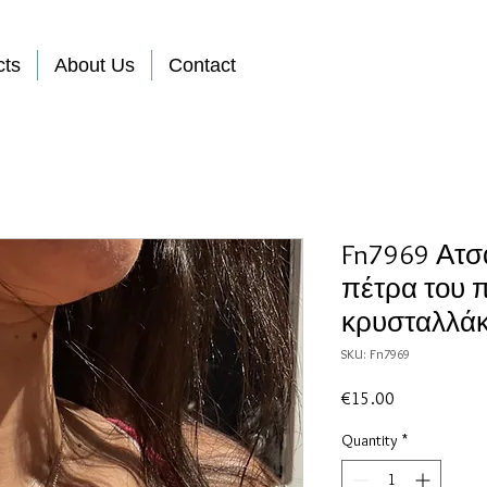
cts
About Us
Contact
Fn7969 Ατσά
πέτρα του 
κρυσταλλάκ
SKU: Fn7969
Price
€15.00
Quantity
*