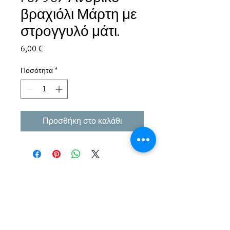
βραχιόλι Μάρτη με
στρογγυλό μάτι.
Τιμή
6,00 €
Ποσότητα
*
Προσθήκη στο καλάθι
Εμπειρία πάνω από 38 χρόνια σε μπιζού και
αξεσουάρ.
Παράδοση σε όλη την Ελλάδα σε 1-3 εργάσιμες
μέρες αλλα και σε όλο τον κόσμο.
Πληρωμή με αντικαταβολή ή κάρτα/Paypal