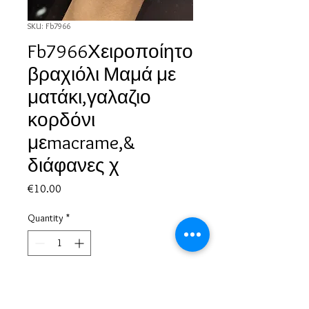
SKU: Fb7966
Fb7966Χειροποίητο
βραχιόλι Μαμά με
ματάκι,γαλαζιο
κορδόνι
μεmacrame,&
διάφανες χ
Price
€10.00
Quantity
*
Add to Cart