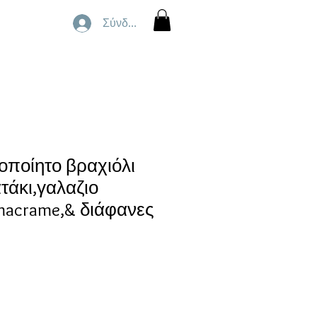
Σύνδεση
οποίητο βραχιόλι
τάκι,γαλαζιο
macrame,& διάφανες