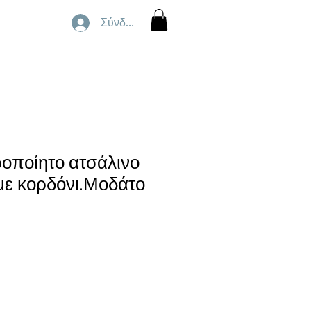
Σύνδεση
ροποίητο ατσάλινο
 με κορδόνι.Μοδάτο