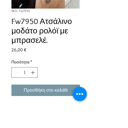
SKU: Fw7950
Fw7950 Ατσάλινο
μοδάτο ρολόϊ με
μπρασελέ.
Τιμή
26,00 €
Ποσότητα
*
Προσθήκη στο καλάθι
Εμπειρία πάνω από 38 χρόνια σε μπιζού και
αξεσουάρ.