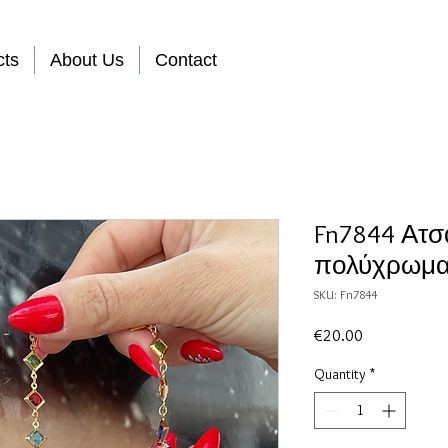
cts
About Us
Contact
Fn7844 Ατσά
πολύχρωμα 
SKU: Fn7844
Price
€20.00
Quantity
*