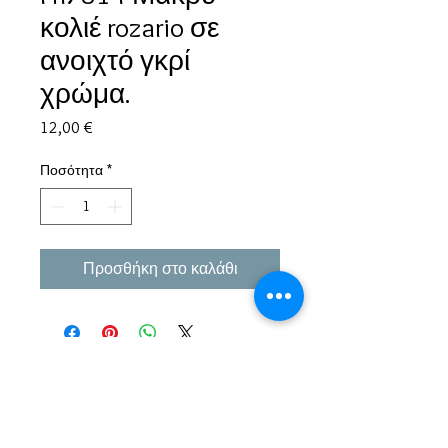
κολιέ rozario σε
ανοιχτό γκρί
χρώμα.
Τιμή
12,00 €
Ποσότητα
*
Προσθήκη στο καλάθι
Εμπειρία πάνω από 38 χρόνια σε μπιζού και
αξεσουάρ.
Παράδοση σε όλη την Ελλάδα σε 1-3 εργάσιμες
μέρες αλλα και σε όλο τον κόσμο.