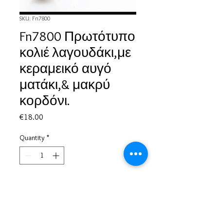
SKU: Fn7800
Fn7800 Πρωτότυπο
κολιέ λαγουδάκι,με
κεραμεικό αυγό
ματάκι,& μακρύ
κορδόνι.
Price
€18.00
Quantity
*
Add to Cart