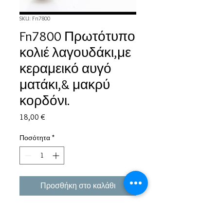
SKU: Fn7800
Fn7800 Πρωτότυπο
κολιέ λαγουδάκι,με
κεραμεικό αυγό
ματάκι,& μακρύ
κορδόνι.
Τιμή
18,00 €
Ποσότητα
*
Προσθήκη στο καλάθι