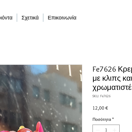
ιόντα
Σχετικά
Επικοινωνία
Fe7626 Κρε
με κλιπς κα
χρωματιστέ
SKU: Fe7626
Τιμή
12,00 €
Ποσότητα
*