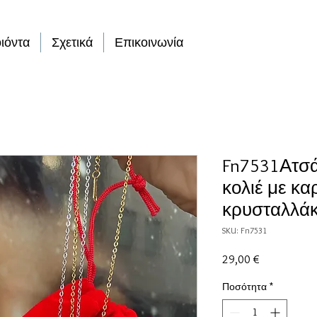
ιόντα
Σχετικά
Επικοινωνία
Fn7531Ατσά
κολιέ με κ
κρυσταλλάκ
SKU: Fn7531
Τιμή
29,00 €
Ποσότητα
*