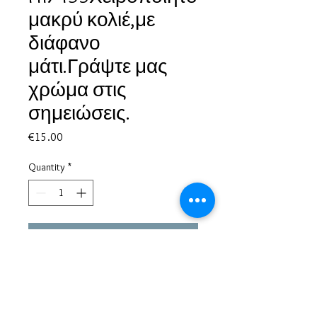
μακρύ κολιέ,με
διάφανο
μάτι.Γράψτε μας
χρώμα στις
σημειώσεις.
Price
€15.00
Quantity
*
Add to Cart
Based in Greece, with experience of more than 30 years in great
bijoux designs.