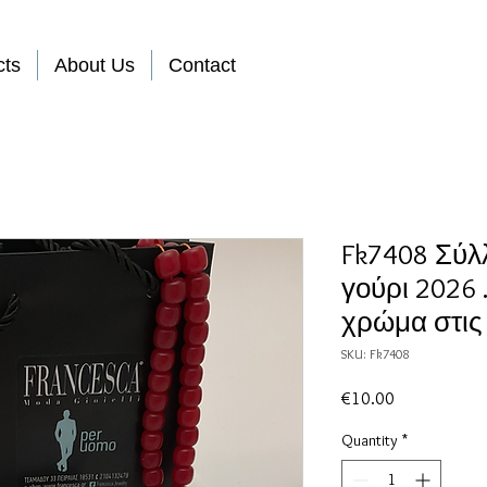
cts
About Us
Contact
Fk7408 Σύλ
γούρι 2026 
χρώμα στις
SKU: Fk7408
Price
€10.00
Quantity
*