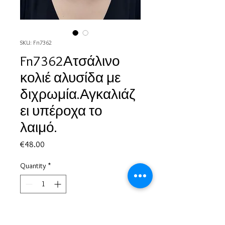
SKU: Fn7362
Fn7362Ατσάλινο
κολιέ αλυσίδα με
διχρωμία.Αγκαλιάζ
ει υπέροχα το
λαιμό.
Price
€48.00
Quantity
*
Add to Cart