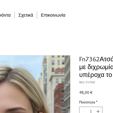
ιόντα
Σχετικά
Επικοινωνία
Fn7362Ατσά
με διχρωμία
υπέροχα το 
SKU: Fn7362
Τιμή
48,00 €
Ποσότητα
*