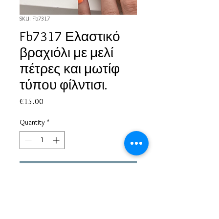
SKU: Fb7317
Fb7317 Ελαστικό
βραχιόλι με μελί
πέτρες και μωτίφ
τύπου φίλντισι.
Price
€15.00
Quantity
*
Add to Cart
Based in Greece, with experience of more than 30 years in great