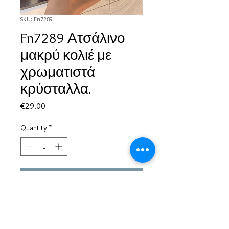
SKU: Fn7289
Fn7289 Ατσάλινο
μακρύ κολιέ με
χρωματιστά
κρύσταλλα.
Price
€29.00
Quantity
*
Add to Cart
Based in Greece, with experience of more than 30 years in great