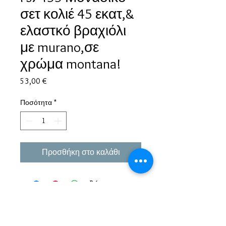
σετ κολιέ 45 εκατ,&
ελαστκό βραχιόλι
με murano,σε
χρώμα montana!
Τιμή
53,00 €
Ποσότητα
*
Προσθήκη στο καλάθι
Εμπειρία πάνω από 38 χρόνια σε μπιζού και
αξεσουάρ.