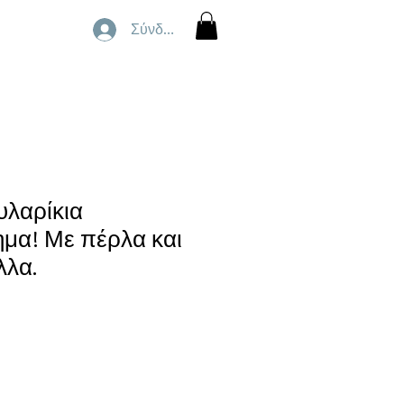
Σύνδεση
υλαρίκια
μα! Με πέρλα και
λλα.