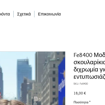
ιόντα
Σχετικά
Επικοινωνία
Fe8400 Μοδ
σκουλαρίκι
διχρωμία γι
εντυπωσιάζ
SKU: Fe8400
Τιμή
18,00 €
Ποσότητα
*