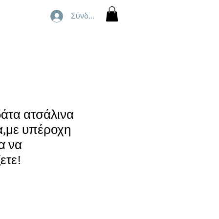
Σύνδεση
άτα ατσάλινα
α,με υπέροχη
α να
ετε!